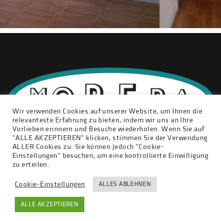
Insektenschutz
Holzhäuser
MEHR ERFAHREN
Wir verwenden Cookies auf unserer Website, um Ihnen die
relevanteste Erfahrung zu bieten, indem wir uns an Ihre
Vorlieben erinnern und Besuche wiederholen. Wenn Sie auf
"ALLE AKZEPTIEREN" klicken, stimmen Sie der Verwendung
ALLER Cookies zu. Sie können jedoch "Cookie-
Einstellungen" besuchen, um eine kontrollierte Einwilligung
DATENSCHUTZ
KONTAKT
IMPRESSUM
zu erteilen.
Cookie-Einstellungen
ALLES ABLEHNEN
Copyright © Tischlerei Moreba 2016. All rights reserved.
ALLE AKZEPTIEREN