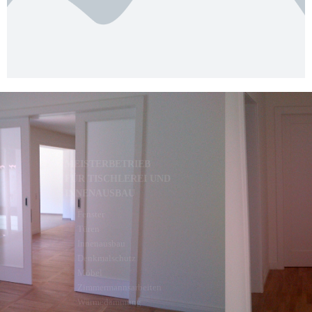
MEISTERBETRIEB
FÜR TISCHLEREI UND
INNENAUSBAU
Fenster
Türen
Innenausbau
Denkmalschutz
Möbel
Zimmermannsarbeiten
Wärmedämmung