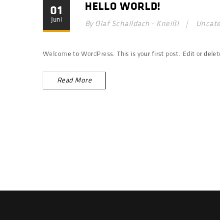
HELLO WORLD!
01
Juni
By Olaf Schalldach - Kneißl
Uncate
Welcome to WordPress. This is your first post. Edit or delete
Read More