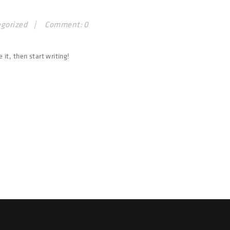
gorized
Comment: 0
 it, then start writing!